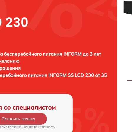
 230
а бесперебойного питания INFORM до 3 лет
 желанию
бращения
перебойного питания
INFORM SS LCD 230 от 35
я со специалистом
Оставить заявку
есь c
политикой конфиденциальности