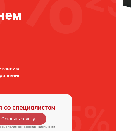
нем
 желанию
бращения
я со специалистом
Оставить заявку
есь c
политикой конфиденциальности