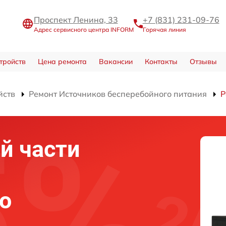
Проспект Ленина, 33
+7 (831) 231-09-76
Адрес сервисного центра INFORM
Горячая линия
тройств
Цена ремонта
Вакансии
Контакты
Отзывы
йств
Ремонт Источников бесперебойного питания
Р
й части
о