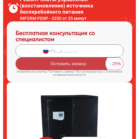
(восстановление) источника
бесперебойного питания
INFORM PDSP - 3250 от 35 минут
Бесплатная консультация со
специалистом
Оставить заявку
Нажимая на кнопку "Оставить заявку" Вы соглашаетесь c
политикой
конфиденциальности