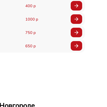
400 р
1000 р
750 р
650 р
 Новгороде