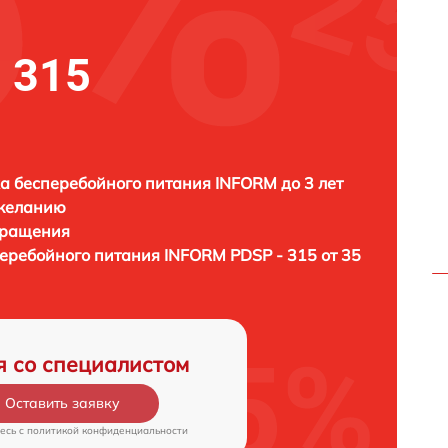
 315
а бесперебойного питания INFORM до 3 лет
 желанию
бращения
перебойного питания
INFORM PDSP - 315 от 35
я со специалистом
Оставить заявку
есь c
политикой конфиденциальности