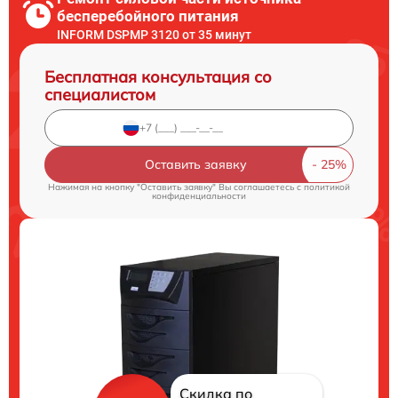
бесперебойного питания
INFORM DSPMP 3120 от 35 минут
Бесплатная консультация со
специалистом
Оставить заявку
Нажимая на кнопку "Оставить заявку" Вы соглашаетесь c
политикой
конфиденциальности
Скидка по