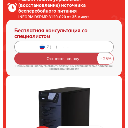
(восстановление) источника
бесперебойного питания
INFORM DSPMP 3120-020 от 35 минут
Бесплатная консультация со
специалистом
Оставить заявку
Нажимая на кнопку "Оставить заявку" Вы соглашаетесь c
политикой
конфиденциальности