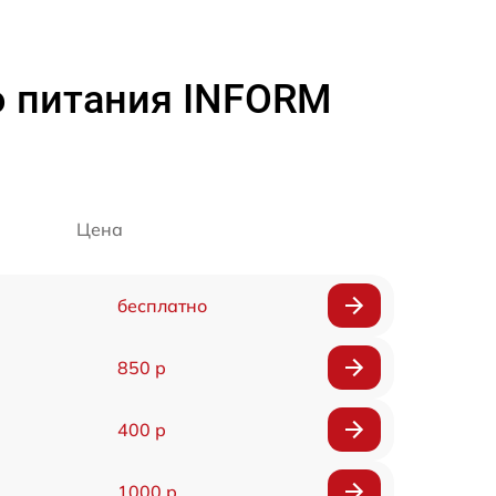
о питания INFORM
Цена
бесплатно
850 р
400 р
1000 р