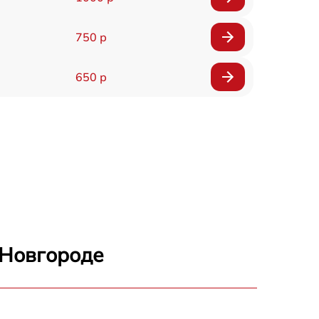
750 р
650 р
 Новгороде