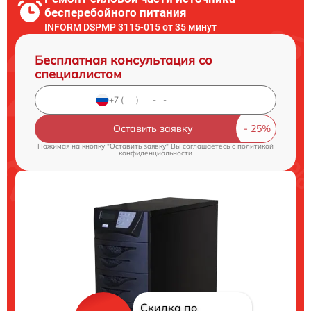
бесперебойного питания
INFORM DSPMP 3115-015 от 35 минут
Бесплатная консультация со
специалистом
Оставить заявку
Нажимая на кнопку "Оставить заявку" Вы соглашаетесь c
политикой
конфиденциальности
Скидка по