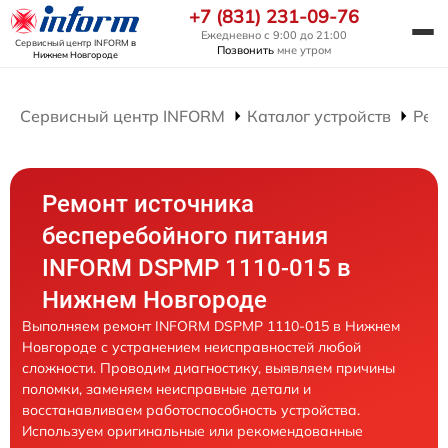
+7 (831) 231-09-76
Ежедневно с 9:00 до 21:00
Сервисный центр INFORM
в
Позвонить
мне утром
Нижнем Новгороде
Сервисный центр INFORM
Каталог устройств
Рем
Ремонт источника
бесперебойного питания
INFORM DSPMP 1110-015 в
Нижнем Новгороде
Выполняем ремонт INFORM DSPMP 1110-015 в Нижнем
Новгороде с устранением неисправностей любой
сложности. Проводим диагностику, выявляем причины
поломки, заменяем неисправные детали и
восстанавливаем работоспособность устройства.
Используем оригинальные или рекомендованные