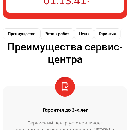
01:13:40
Преимущества
Этапы работ
Цены
Гарантия
М
Преимущества сервис-
центра
Гарантия до 3-х лет
Сервисный центр устанавливает
оригинальные запчасти техники INFORM и