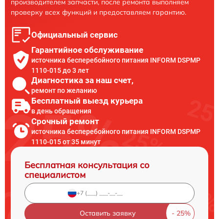
производителем запчасти, после ремонта выполняем
проверку всех функций и предоставляем гарантию.
Официальный сервис
Гарантийное обслуживание
источника бесперебойного питания INFORM DSPMP
1110-015 до 3 лет
Диагностика за наш счет,
ремонт по желанию
Бесплатный выезд курьера
в день обращения
Срочный ремонт
источника бесперебойного питания INFORM DSPMP
1110-015 от 35 минут
Бесплатная консультация со
специалистом
Оставить заявку