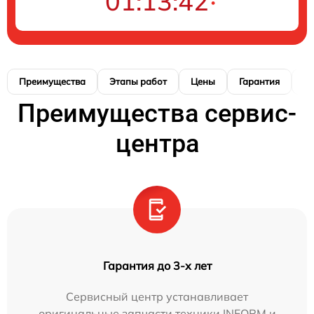
01:13:41
Преимущества
Этапы работ
Цены
Гарантия
М
Преимущества сервис-
центра
Гарантия до 3-х лет
Сервисный центр устанавливает
оригинальные запчасти техники INFORM и