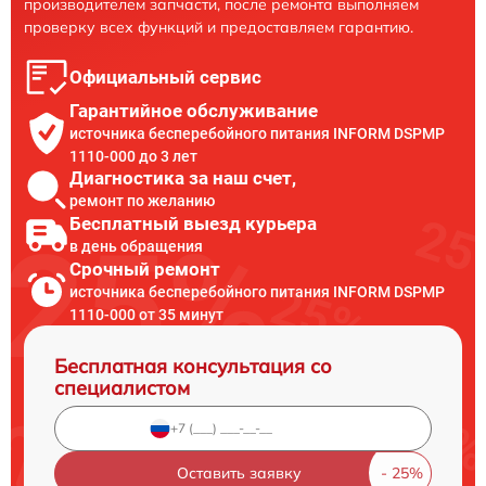
производителем запчасти, после ремонта выполняем
проверку всех функций и предоставляем гарантию.
Официальный сервис
Гарантийное обслуживание
источника бесперебойного питания INFORM DSPMP
1110-000 до 3 лет
Диагностика за наш счет,
ремонт по желанию
Бесплатный выезд курьера
в день обращения
Срочный ремонт
источника бесперебойного питания INFORM DSPMP
1110-000 от 35 минут
Бесплатная консультация со
специалистом
Оставить заявку