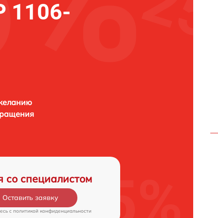
 1106-
 желанию
бращения
я со специалистом
Оставить заявку
есь c
политикой конфиденциальности